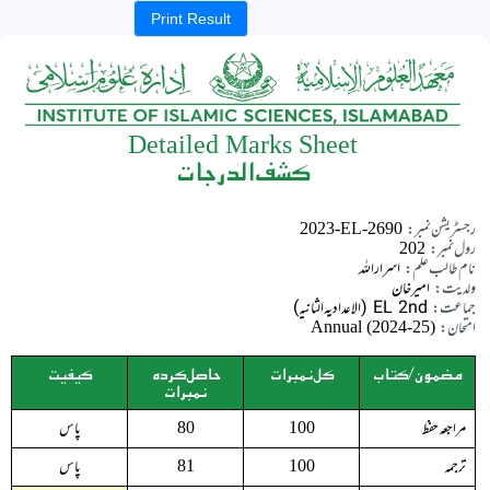
Print Result
Detailed Marks Sheet
کشف الدرجات
رجسٹریشن نمبر:
2023-EL-2690
رول نمبر:
202
نام طالب علم:
اسرار اللہ
ولدیت:
امیرخان
جماعت:
EL 2nd (الاعدادیہ الثانیہ)
امتحان:
Annual (2024-25)
مضمون/کتاب
کل نمبرات
حاصل کردہ
کیفیت
نمبرات
مراجعہ حفظ
پاس
80
100
ترجمہ
پاس
81
100