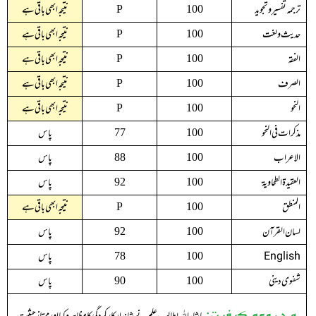
ترجمہ تفسيرو تجويد
نتیجہ ابھی باقی ہے
P
100
حديث ولغت
نتیجہ ابھی باقی ہے
P
100
الفقہ
نتیجہ ابھی باقی ہے
P
100
الصرف
نتیجہ ابھی باقی ہے
P
100
النحو
نتیجہ ابھی باقی ہے
P
100
مذکرات فی النحو
پاس
77
100
الاعراب
پاس
88
100
العقیدۃ الطحاویۃ
پاس
92
100
المنطق
نتیجہ ابھی باقی ہے
P
100
لسان القرآن
پاس
92
100
English
پاس
78
100
شفوی دینی
پاس
90
100
مجموعی کیفیت: