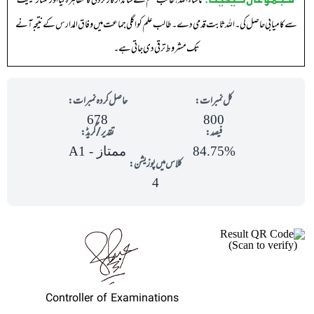
ماشاء اللہ !طالب علم نے شاندار کارکردگی کا مظاہرہ کیا اور ممتاز حیثیت
سے کامیابی حاصل کی ۔ اللہ ثابت قدمی دے ۔ طا لب علم کو اگلی جماعت میں وفاق المدارس کے نتیجہ آنے
تک مشروط ترقی دی جاتی ہے ۔
کل نمبرات:
حاصل کردہ نمبرات:
678
800
فیصد:
تقدیر/گریڈ:
84.75%
ممتاز - A1
کلاس میں پوزیشن:
4
(Scan to verify)
Controller of Examinations