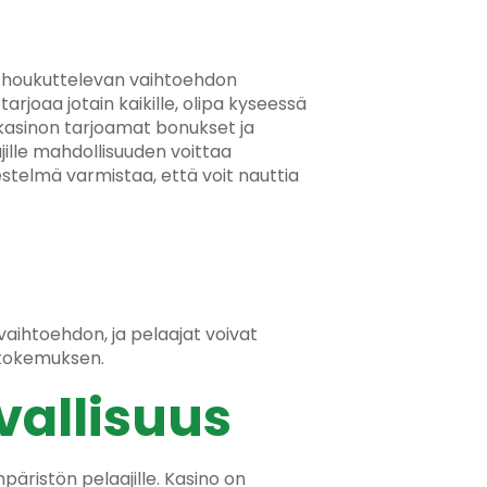
itä houkuttelevan vaihtoehdon
tarjoaa jotain kaikille, olipa kyseessä
i, kasinon tarjoamat bonukset ja
ille mahdollisuuden voittaa
telmä varmistaa, että voit nauttia
aihtoehdon, ja pelaajat voivat
ikokemuksen.
vallisuus
äristön pelaajille. Kasino on