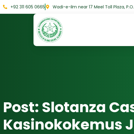
+92 311 605 0665
Wadi-e-ilm near 17 Meel Toll Plaza, P.
Post: Slotanza Ca
Kasinokokemus J