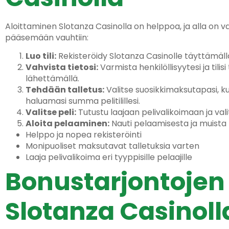
Aloittaminen Slotanza Casinolla on helppoa, ja alla on v
pääsemään vauhtiin:
Luo tili:
Rekisteröidy Slotanza Casinolle täyttämällä
Vahvista tietosi:
Varmista henkilöllisyytesi ja tilisi
lähettämällä.
Tehdään talletus:
Valitse suosikkimaksutapasi, kute
haluamasi summa pelitilillesi.
Valitse peli:
Tutustu laajaan pelivalikoimaan ja valits
Aloita pelaaminen:
Nauti pelaamisesta ja muista p
Helppo ja nopea rekisteröinti
Monipuoliset maksutavat talletuksia varten
Laaja pelivalikoima eri tyyppisille pelaajille
Bonustarjontojen 
Slotanza Casinoll