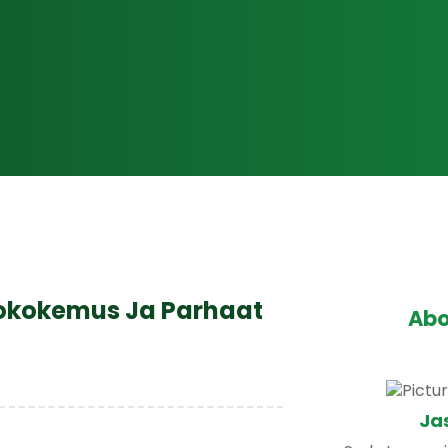
nokokemus Ja Parhaat
Abo
Ja