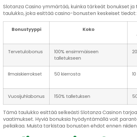
Slotanza Casino ymmärtää, kuinka tärkeät bonukset ja tar
taulukko, joka esittää casino-bonusten keskeiset tiedot:
Bonustyyppi
Koko
Tervetulobonus
100% ensimmäiseen
2
talletukseen
Ilmaiskierrokset
50 kierrosta
10
Vuosijuhlabonus
150% talletuksen
5
Tämä taulukko esittää selkeästi Slotanza Casinon tarjoa
vaatimukset. Hyviä bonuksia hyödyntämällä voit paranta
peliaikaa. Muista tarkistaa bonusten ehdot ennen niide