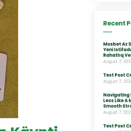
Recent P
Mosbet Az S
Yeni Istifad
Rahatlıq Ve
August 7, 20
Test Post C
August 7, 20
Navigating 
Less Like A
Smooth Stro
August 7, 20
Test Post C