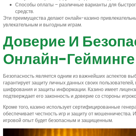
Способы оплаты – различные варианты для быстрог
средств.
Эти преимущества делают онлайн-казино привлекательны
увлекательным и выгодным играм.
Доверие И Безопа
Онлайн-Гейминге
Безопасность является одним из важнейших аспектов выб
гарантирует защиту личных данных своих пользователей
шифрования и защиты информации. Казино имеет лицензи
подтверждает его законность и доверие со стороны игроко
Кроме того, казино использует сертифицированные генер
обеспечивает честность игр и защиту от мошенничества. И
игровой опыт будет безопасным и защищенным.