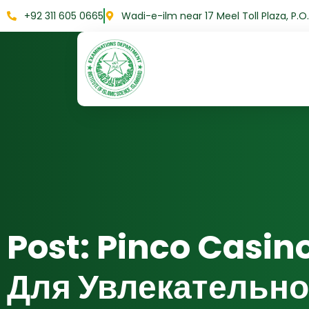
+92 311 605 0665
Wadi-e-ilm near 17 Meel Toll Plaza, P.
Post: Pinco Casin
Для Увлекательно