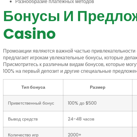
Разнообразие платежных методов
Бонусы И Предло
Casino
Промоакции являются важной частью привлекательности 
предлагает игрокам увлекательные бонусы, которые дела
Присмотритесь к различным видам бонусов, которые могу
100% на первый депозит и другие специальные предложен
Тип бонуса
Размер
Приветственный бонус
100% до $500
Вывод средств
24-48 часов
Количество игр
2000+