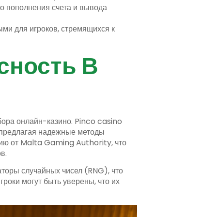
о пополнения счета и вывода
ми для игроков, стремящихся к
сность В
ора онлайн-казино. Pinco casino
, предлагая надежные методы
ю от Malta Gaming Authority, что
в.
аторы случайных чисел (RNG), что
гроки могут быть уверены, что их