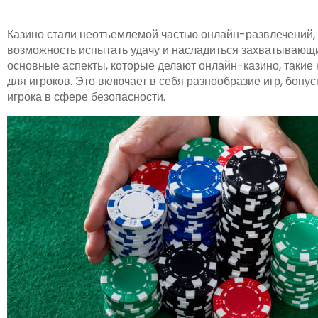
Казино стали неотъемлемой частью онлайн-развлечений,
возможность испытать удачу и насладиться захватывающ
основные аспекты, которые делают онлайн-казино, такие 
для игроков. Это включает в себя разнообразие игр, бон
игрока в сфере безопасности.