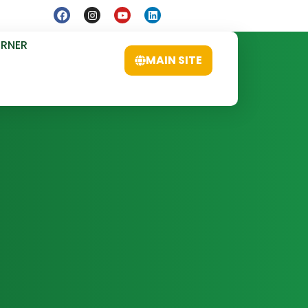
ORNER
MAIN SITE