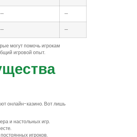
—
—
—
—
орые могут помочь игрокам
общий игровой опыт.
ущества
ют онлайн-казино. Вот лишь
ера и настольных игр.
есте.
постоянных игроков.