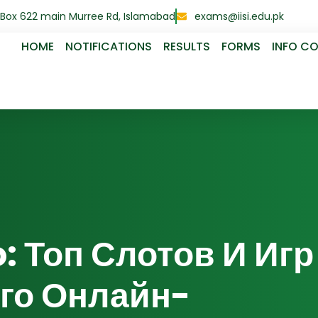
O.Box 622 main Murree Rd, Islamabad
exams@iisi.edu.pk
HOME
NOTIFICATIONS
RESULTS
FORMS
INFO C
o: Топ Слотов И Игр
го Онлайн-