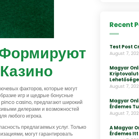
Recent P
 Формируют
Test Post C
August 7, 20
 Казино
Magyar Onli
Kriptovalut
Lehetősége
August 7, 20
лючевых факторов, которые могут
образие игр и щедрые бонусные
Magyar Onli
к pinco casino, предлагают широкий
Érdemes Tud
с живыми дилерами и возможностей
August 7, 20
для любого игрока.
пасность предлагаемых услуг. Только
A Magyar On
Érdemes Itt
изациями, могут гарантировать