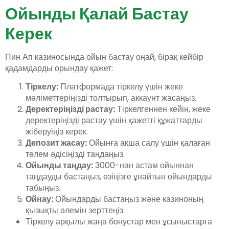
Ойынды Қалай Бастау
Керек
Пин Ап казиносында ойын бастау оңай, бірақ кейбір
қадамдарды орындау қажет:
Тіркелу:
Платформада тіркелу үшін жеке
мәліметтеріңізді толтырып, аккаунт жасаңыз.
Деректеріңізді растау:
Тіркелгеннен кейін, жеке
деректеріңізді растау үшін қажетті құжаттарды
жіберуіңіз керек.
Депозит жасау:
Ойынға ақша салу үшін қалаған
төлем әдісіңізді таңдаңыз.
Ойынды таңдау:
3000-нан астам ойыннан
таңдауды бастаңыз, өзіңізге ұнайтын ойындарды
табыңыз.
Ойнау:
Ойындарды бастаңыз және казиноның
қызықты әлемін зерттеңіз.
Тіркелу арқылы жаңа бонустар мен ұсыныстарға