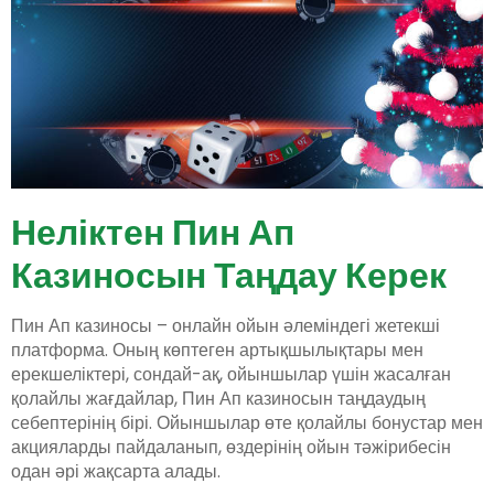
Неліктен Пин Ап
Казиносын Таңдау Керек
Пин Ап казиносы – онлайн ойын әлеміндегі жетекші
платформа. Оның көптеген артықшылықтары мен
ерекшеліктері, сондай-ақ, ойыншылар үшін жасалған
қолайлы жағдайлар, Пин Ап казиносын таңдаудың
себептерінің бірі. Ойыншылар өте қолайлы бонустар мен
акцияларды пайдаланып, өздерінің ойын тәжірибесін
одан әрі жақсарта алады.