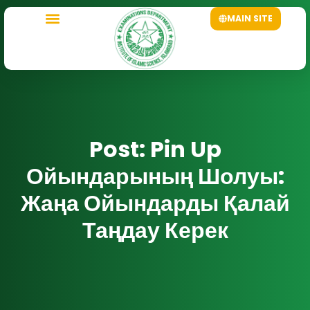
MAIN SITE
Post: Pin Up
Ойындарының Шолуы:
Жаңа Ойындарды Қалай
Таңдау Керек