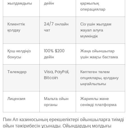
жылдамдығы
дейін
қаржылық
операциялар
Клиенттік
24/7 онлайн
Сіз үшін жылдам
қолдау
чат
жауап алуға
мүмкіндік
Қош келдіңіз
100% $200
Жаңа ойыншылар
бонусы
дейін
үшін жақсы бастама
Төлемдер
Visa, PayPal,
Көптеген төлем
Bitcoin
опциялары, қолдану
ыңғайлылығы
Лицензия
Мальта ойын
Жариялы және
органы
сенімді платформа
Пин Ап казиносының ерекшеліктері ойыншыларға тиімді
ойын тәжірибесін ұсынады. Ойындардың молдығы