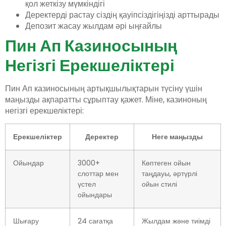
қол жеткізу мүмкіндігі
Деректерді растау сіздің қауіпсіздігіңізді арттырады
Депозит жасау жылдам әрі ыңғайлы
Пин Ап Казиносының
Негізгі Ерекшеліктері
Пин Ап казиносының артықшылықтарын түсіну үшін
маңызды ақпаратты сұрыптау қажет. Міне, казиноның
негізгі ерекшеліктері:
Ерекшеліктер
Деректер
Неге маңызды
Ойындар
3000+
Көптеген ойын
слоттар мен
таңдауы, әртүрлі
үстел
ойын стилі
ойындары
Шығару
24 сағатқа
Жылдам және тиімді