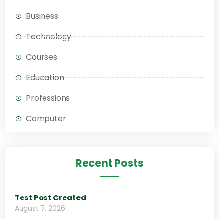
Business
Technology
Courses
Education
Professions
Computer
Recent Posts
Test Post Created
August 7, 2026