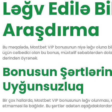
Ləğv Edilə B
Araşdırma
Bu məqalədə, Mostbet VIP bonusunun niyə ləğv oluna bil
üçün cəlbedici olan bu bonus, müxtəlif səbəblərdən dolayı 
dərindən öyrənək.
Bonusun Şərtləri
Uyğunsuzluq
Bir çox hallarda, Mostbet VIP bonusunun ləğv olunması, 
etməməsi ilə bağlıdır. Bu şərtlər adətən aşağıdakılardan