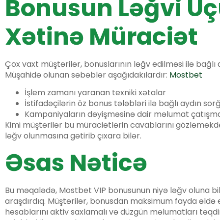
Bonusun Ləğvi Üç
Xətinə Müraciət
Çox vaxt müştərilər, bonuslarının ləğv edilməsi ilə bağlı
Müşahidə olunan səbəblər aşağıdakılardır:
Mostbet
İşlem zamanı yaranan texniki xətalar
İstifadəçilərin öz bonus tələbləri ilə bağlı aydın sorğ
Kampaniyaların dəyişməsinə dair məlumat çatışma
Kimi müştərilər bu müraciətlərin cavablarını gözləməkdə
ləğv olunmasına gətirib çıxara bilər.
Əsas Nəticə
Bu məqalədə, Mostbet VIP bonusunun niyə ləğv oluna bil
araşdırdıq. Müştərilər, bonusdan maksimum fayda əldə e
hesablarını aktiv saxlamalı və düzgün məlumatları təqdi