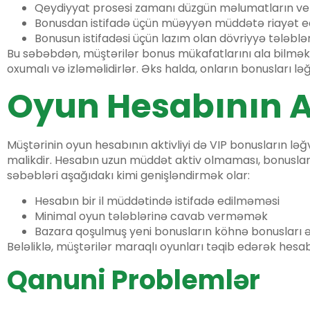
Qeydiyyat prosesi zamanı düzgün məlumatların ve
Bonusdan istifadə üçün müəyyən müddətə riayət e
Bonusun istifadəsi üçün lazım olan dövriyyə tələbl
Bu səbəbdən, müştərilər bonus mükafatlarını ala bilmək 
oxumalı və izləməlidirlər. Əks halda, onların bonusları ləğ
Oyun Hesabının Ak
Müştərinin oyun hesabının aktivliyi də VIP bonusların lə
malikdir. Hesabın uzun müddət aktiv olmaması, bonusların
səbəbləri aşağıdakı kimi genişləndirmək olar:
Hesabın bir il müddətində istifadə edilməməsi
Minimal oyun tələblərinə cavab verməmək
Bazara qoşulmuş yeni bonusların köhnə bonusları 
Beləliklə, müştərilər maraqlı oyunları təqib edərək hesabl
Qanuni Problemlər