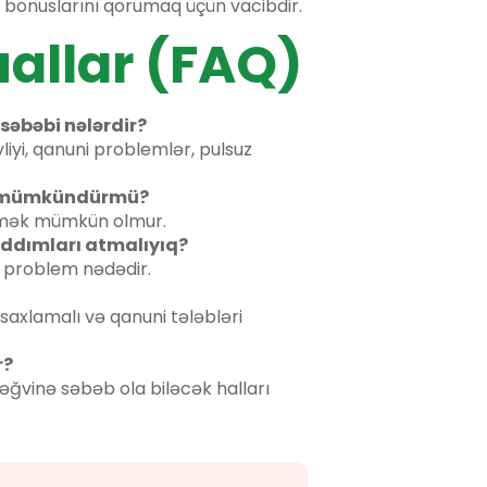
 bonuslarını qorumaq üçün vacibdir.
uallar (FAQ)
səbəbi nələrdir?
liyi, qanuni problemlər, pulsuz
ək mümkündürmü?
etmək mümkün olmur.
addımları atmalıyıq?
, problem nədədir.
saxlamalı və qanuni tələbləri
r?
əğvinə səbəb ola biləcək halları