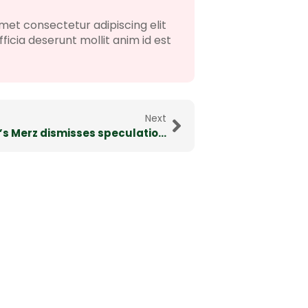
met consectetur adipiscing elit
fficia deserunt mollit anim id est
Next
Germany’s Merz dismisses speculation from the Us President Trump’s health
Info Corner
Get In