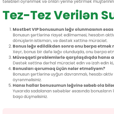
tələbləri öyrənmək və onları yerinə yetirmək müştərinin
Tez-Tez Verilən S
Mostbet VIP bonusunun ləğv olunmasının əsas 
Bonusun şərtlərinə riayət edilməməsi, hesabın aktiv
dönüşlərin istismarı, və dəstək xəttinə müraciət.
Bonus ləğv edildikdən sonra onu bərpa etm
Xeyr, bonus bir dəfə ləğv olunduqda, onu bərpa 
Müvəqqəti problemlərlə qarşılaşdıqda hansı 
Dəstək xəttinə dərhal müraciət edin və izah edin ki
Bonusları qorumaq üçün nələr etməliyəm?
Bonusun şərtlərinə uyğun davranmalı, hesabı aktiv 
öyrənməlisiniz.
Hansı hallar bonusumun ləğvinə səbəb ola bilə
Yuxarıda sadalanan səbəblər əsasında bonusların l
başa düşməlisiniz.