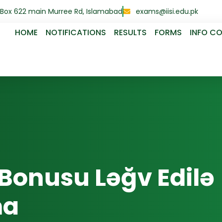
O.Box 622 main Murree Rd, Islamabad
exams@iisi.edu.pk
HOME
NOTIFICATIONS
RESULTS
FORMS
INFO C
 Bonusu Ləğv Edilə
ma