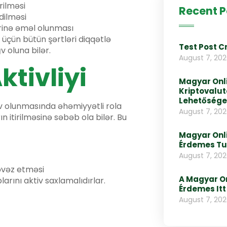
rilməsi
Recent P
dilməsi
ərinə əməl olunması
üçün bütün şərtləri diqqətlə
Test Post C
v oluna bilər.
August 7, 20
tivliyi
Magyar Onli
Kriptovalut
Lehetősége
ğv olunmasında əhəmiyyətli rola
August 7, 20
 itirilməsinə səbəb ola bilər. Bu
Magyar Onli
Érdemes Tud
August 7, 20
əvəz etməsi
A Magyar On
arını aktiv saxlamalıdırlar.
Érdemes Itt
August 7, 20