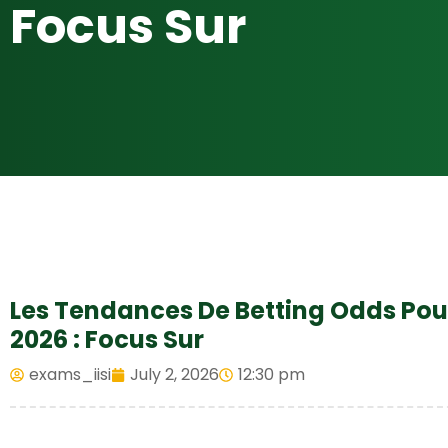
Focus Sur
Les Tendances De Betting Odds Po
2026 : Focus Sur
exams_iisi
July 2, 2026
12:30 pm