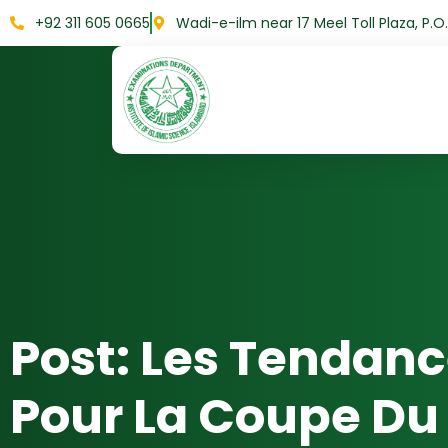
+92 311 605 0665
Wadi-e-ilm near 17 Meel Toll Plaza, P.
Post: Les Tendanc
Pour La Coupe Du