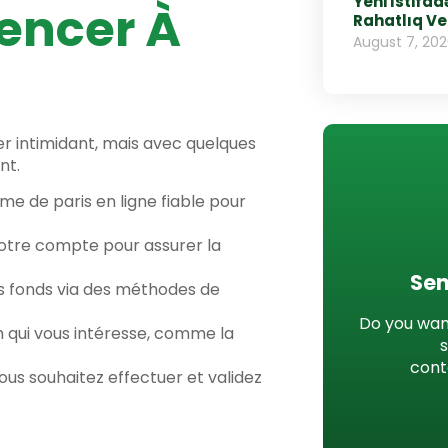
Yeni Istifad
ncer À
Rahatlıq Ve
August 7, 20
r intimidant, mais avec quelques
nt.
me de paris en ligne fiable pour
votre compte pour assurer la
Sen
 fonds via des méthodes de
Do you want
 qui vous intéresse, comme la
cont
ous souhaitez effectuer et validez