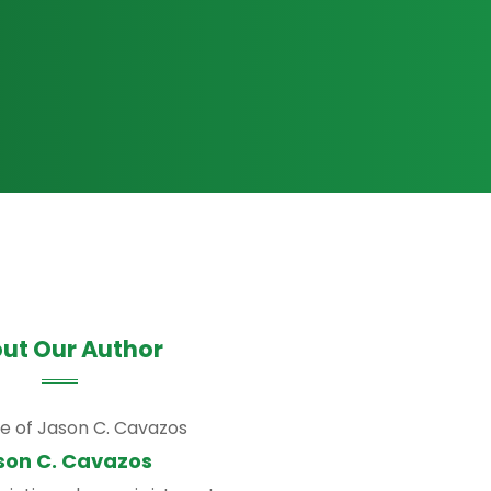
ut Our Author
son C. Cavazos