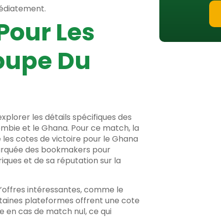
édiatement.
Pour Les
Coupe Du
xplorer les détails spécifiques des
mbie et le Ghana. Pour ce match, la
e les cotes de victoire pour le Ghana
 marquée des bookmakers pour
iques et de sa réputation sur la
d’offres intéressantes, comme le
aines plateformes offrent une cote
e en cas de match nul, ce qui