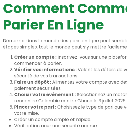
Comment Comme
Parier En Ligne
Démarrer dans le monde des paris en ligne peut semble
étapes simples, tout le monde peut s’y mettre facileme
Créer un compte :
Inscrivez-vous sur une platefor
commencer à parier.
Vérifier vos informations :
Valent les détails de 
sécurité de vos transactions.
Faire un dépôt :
Alimentez votre compte avec des
paiement sécurisées.
Choisir votre événement :
Sélectionnez un match
rencontre Colombie contre Ghana le 3 juillet 2026.
Placer votre pari :
Choisissez le type de pari que v
votre mise.
Créer un compte simple et rapide.
Vérification pour une sécurité accrue.