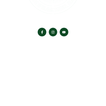
DEPARTMENT OF EXAMINATIONS
IISI
Services
Info Corner
Notifications
Rules of Exams
Forms
Wifaq Position Holders
Online Results
FBISE Position Holders
Certificates Finder
Gold Medalists