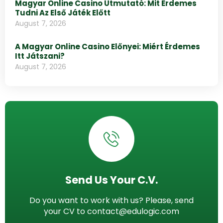
Magyar Online Casino Útmutató: Mit Érdemes
Tudni Az Első Játék Előtt
August 7, 2026
A Magyar Online Casino Előnyei: Miért Érdemes
Itt Játszani?
August 7, 2026
Send Us Your C.V.
Do you want to work with us? Please, send
your CV to
contact@edulogic.com