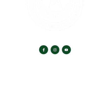
DEPARTMENT OF EXAMINATIONS
IISI
Services
Info Corner
Notifications
Rules of Exams
Forms
Wifaq Position Holders
Online Results
FBISE Position Holders