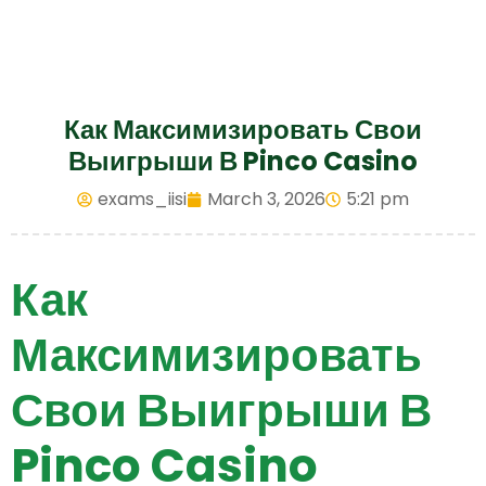
Как Максимизировать Свои
Выигрыши В Pinco Casino
exams_iisi
March 3, 2026
5:21 pm
Как
Максимизировать
Свои Выигрыши В
Pinco Casino