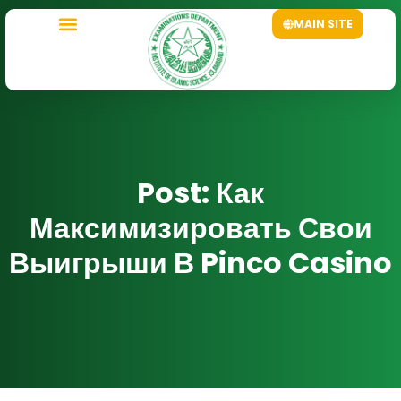
MAIN SITE
Post: Как
Максимизировать Свои
Выигрыши В Pinco Casino