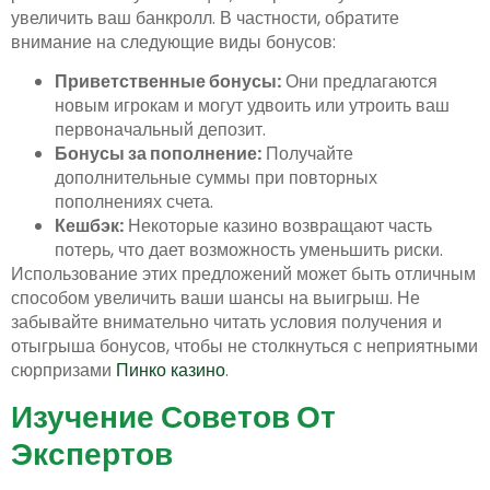
увеличить ваш банкролл. В частности, обратите
внимание на следующие виды бонусов:
Приветственные бонусы:
Они предлагаются
новым игрокам и могут удвоить или утроить ваш
первоначальный депозит.
Бонусы за пополнение:
Получайте
дополнительные суммы при повторных
пополнениях счета.
Кешбэк:
Некоторые казино возвращают часть
потерь, что дает возможность уменьшить риски.
Использование этих предложений может быть отличным
способом увеличить ваши шансы на выигрыш. Не
забывайте внимательно читать условия получения и
отыгрыша бонусов, чтобы не столкнуться с неприятными
сюрпризами
Пинко казино
.
Изучение Советов От
Экспертов