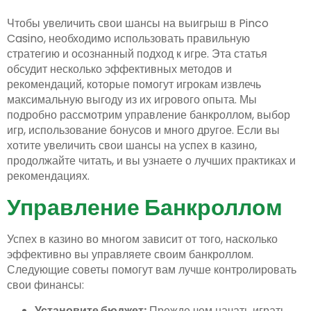
Чтобы увеличить свои шансы на выигрыш в Pinco
Casino, необходимо использовать правильную
стратегию и осознанный подход к игре. Эта статья
обсудит несколько эффективных методов и
рекомендаций, которые помогут игрокам извлечь
максимальную выгоду из их игрового опыта. Мы
подробно рассмотрим управление банкроллом, выбор
игр, использование бонусов и много другое. Если вы
хотите увеличить свои шансы на успех в казино,
продолжайте читать, и вы узнаете о лучших практиках и
рекомендациях.
Управление Банкроллом
Успех в казино во многом зависит от того, насколько
эффективно вы управляете своим банкроллом.
Следующие советы помогут вам лучше контролировать
свои финансы:
Установите бюджет:
Прежде чем начать играть,