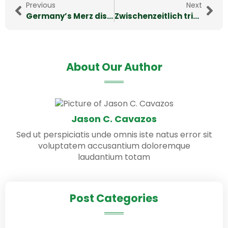
Previous
Next
Germany’s Merz dismisses speculation from the Us President Trump’s health
Zwischenzeitlich trifft man auf zahlreiche Slots & tausende durch Spielen, die Ihnen zur verfugung stehen
About Our Author
Jason C. Cavazos
Sed ut perspiciatis unde omnis iste natus error sit
voluptatem accusantium doloremque
laudantium totam
Post Categories