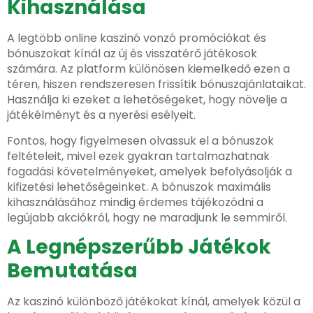
Kihasználása
A legtöbb online kaszinó vonzó promóciókat és
bónuszokat kínál az új és visszatérő játékosok
számára. Az platform különösen kiemelkedő ezen a
téren, hiszen rendszeresen frissítik bónuszajánlataikat.
Használja ki ezeket a lehetőségeket, hogy növelje a
játékélményt és a nyerési esélyeit.
Fontos, hogy figyelmesen olvassuk el a bónuszok
feltételeit, mivel ezek gyakran tartalmazhatnak
fogadási követelményeket, amelyek befolyásolják a
kifizetési lehetőségeinket. A bónuszok maximális
kihasználásához mindig érdemes tájékozódni a
legújabb akciókról, hogy ne maradjunk le semmiről.
A Legnépszerűbb Játékok
Bemutatása
Az kaszinó különböző játékokat kínál, amelyek közül a