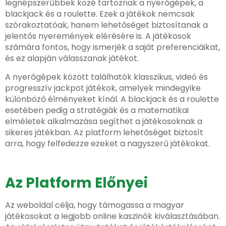
legnépszerűbbek közé tartoznak a nyerőgépek, a
blackjack és a roulette. Ezek a játékok nemcsak
szórakoztatóak, hanem lehetőséget biztosítanak a
jelentős nyeremények elérésére is. A játékosok
számára fontos, hogy ismerjék a saját preferenciáikat,
és ez alapján válasszanak játékot.
A nyerőgépek között találhatók klasszikus, videó és
progresszív jackpot játékok, amelyek mindegyike
különböző élményeket kínál. A blackjack és a roulette
esetében pedig a stratégiák és a matematikai
elméletek alkalmazása segíthet a játékosoknak a
sikeres játékban. Az platform lehetőséget biztosít
arra, hogy felfedezze ezeket a nagyszerű játékokat.
Az Platform Előnyei
Az weboldal célja, hogy támogassa a magyar
játékosokat a legjobb online kaszinók kiválasztásában.