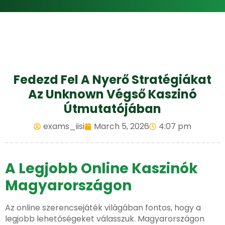
Fedezd Fel A Nyerő Stratégiákat
Az Unknown Végső Kaszinó
Útmutatójában
exams_iisi
March 5, 2026
4:07 pm
A Legjobb Online Kaszinók
Magyarországon
Az online szerencsejáték világában fontos, hogy a
legjobb lehetőségeket válasszuk. Magyarországon