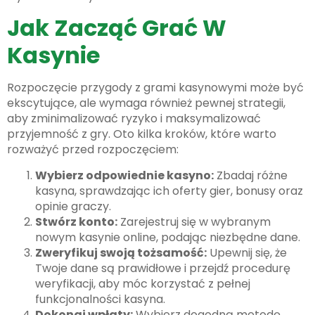
Jak Zacząć Grać W
Kasynie
Rozpoczęcie przygody z grami kasynowymi może być
ekscytujące, ale wymaga również pewnej strategii,
aby zminimalizować ryzyko i maksymalizować
przyjemność z gry. Oto kilka kroków, które warto
rozważyć przed rozpoczęciem:
Wybierz odpowiednie kasyno:
Zbadaj różne
kasyna, sprawdzając ich oferty gier, bonusy oraz
opinie graczy.
Stwórz konto:
Zarejestruj się w wybranym
nowym kasynie online, podając niezbędne dane.
Zweryfikuj swoją tożsamość:
Upewnij się, że
Twoje dane są prawidłowe i przejdź procedurę
weryfikacji, aby móc korzystać z pełnej
funkcjonalności kasyna.
Dokonaj wpłaty:
Wybierz dogodną metodę