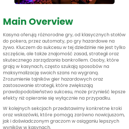
Main Overview
Kasyna oferują różnorodne gry, od klasycznych stołów
do pokera, przez automaty, po gry hazardowe na
żywo. Kluczem do sukcesu w tej dziedzinie nie jest tylko
szczęście, ale także znajomość zasad, strategii oraz
skutecznego zarządzania bankrollem. Osoby, które
grają w kasynach, często szukają sposobów na
maksymalizację swoich szans na wygraną.
Zrozumienie tajników gier hazardowych oraz
zastosowanie strategii, które zwiększają
prawdopodobieństwo sukcesu, może przynieść lepsze
efekty niż opieranie się wyłącznie na przypadku.
W kolejnych sekcjach przedstawimy konkretne kroki
oraz wskazówki, które pomogą zarówno nowicjuszom,
jak i doświadczonym graczom w osiąganiu lepszych
wyników w kasynach.