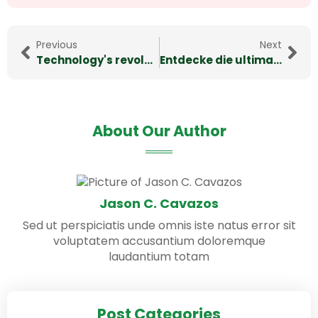
Previous
Next
Technology's revolution Transforming the future of casinos
Entdecke die ultimativen Strategien für erfolgreiches Spielen bei Malina Casino Willkommen in der aufregenden Welt der C
About Our Author
Jason C. Cavazos
Sed ut perspiciatis unde omnis iste natus error sit
voluptatem accusantium doloremque
laudantium totam
Post Categories