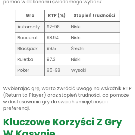
pomóc w dokonaniu świadomego wyboru:
Gra
RTP (%)
Stopień trudności
Automaty
92-98
Niski
Baccarat
98.94
Niski
Blackjack
99.5
Średni
Ruletka
97.3
Niski
Poker
95-98
Wysoki
Wybierając grę, warto zwrócić uwagę na wskaźnik RTP
(Return to Player) oraz stopień trudności, co pomoże
w dostosowaniu gry do swoich umiejętności i
preferencji.
Kluczowe Korzyści Z Gry
W Kasynie