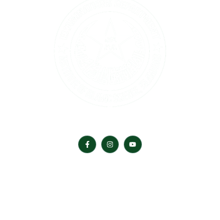
DEPARTMENT OF EXAMINATIONS
IISI
Services
Info Corner
Notifications
Rules of Exams