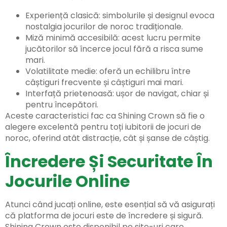
Experiență clasică: simbolurile și designul evoca
nostalgia jocurilor de noroc tradiționale.
Miză minimă accesibilă: acest lucru permite
jucătorilor să încerce jocul fără a risca sume
mari.
Volatilitate medie: oferă un echilibru între
câștiguri frecvente și câștiguri mai mari.
Interfață prietenoasă: ușor de navigat, chiar și
pentru începători.
Aceste caracteristici fac ca Shining Crown să fie o
alegere excelentă pentru toți iubitorii de jocuri de
noroc, oferind atât distracție, cât și șanse de câștig.
Încredere Și Securitate În
Jocurile Online
Atunci când jucați online, este esențial să vă asigurați
că platforma de jocuri este de încredere și sigură.
Shining Crown este disponibil pe site-uri care