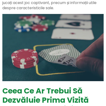
jucați acest joc captivant, precum și informații utile
despre caracteristicile sale.
Ceea Ce Ar Trebui Să
Dezvăluie Prima Vizită