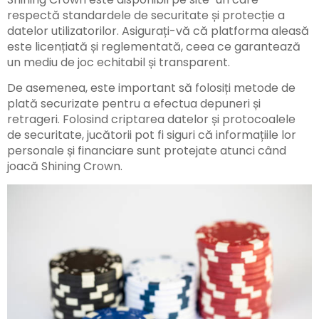
respectă standardele de securitate și protecție a
datelor utilizatorilor. Asigurați-vă că platforma aleasă
este licențiată și reglementată, ceea ce garantează
un mediu de joc echitabil și transparent.
De asemenea, este important să folosiți metode de
plată securizate pentru a efectua depuneri și
retrageri. Folosind criptarea datelor și protocoalele
de securitate, jucătorii pot fi siguri că informațiile lor
personale și financiare sunt protejate atunci când
joacă Shining Crown.