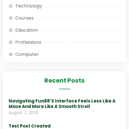
Technology
Courses
Education
Professions
Computer
Recent Posts
Navigating Fun88’s Interface Feels Less Like A
Maze And More Like A Smooth Stroll
August 7, 2026
Test Post Created