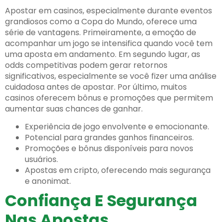
Apostar em casinos, especialmente durante eventos
grandiosos como a Copa do Mundo, oferece uma
série de vantagens. Primeiramente, a emoção de
acompanhar um jogo se intensifica quando você tem
uma aposta em andamento. Em segundo lugar, as
odds competitivas podem gerar retornos
significativos, especialmente se você fizer uma análise
cuidadosa antes de apostar. Por último, muitos
casinos oferecem bônus e promoções que permitem
aumentar suas chances de ganhar.
Experiência de jogo envolvente e emocionante.
Potencial para grandes ganhos financeiros.
Promoções e bônus disponíveis para novos
usuários.
Apostas em cripto, oferecendo mais segurança
e anonimat.
Confiança E Segurança
Nas Apostas