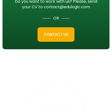
Do you want to work with us? Please, send
your CV to
contact@edulogic.com
OR
CONTACT US