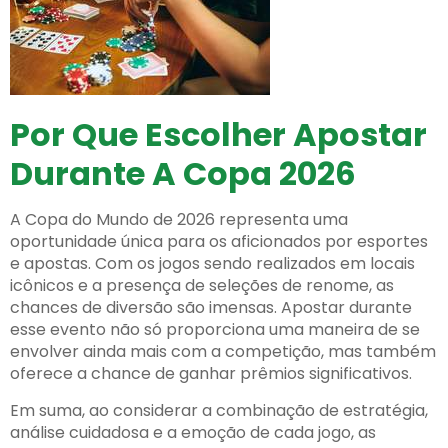
Por Que Escolher Apostar
Durante A Copa 2026
A Copa do Mundo de 2026 representa uma
oportunidade única para os aficionados por esportes
e apostas. Com os jogos sendo realizados em locais
icônicos e a presença de seleções de renome, as
chances de diversão são imensas. Apostar durante
esse evento não só proporciona uma maneira de se
envolver ainda mais com a competição, mas também
oferece a chance de ganhar prêmios significativos.
Em suma, ao considerar a combinação de estratégia,
análise cuidadosa e a emoção de cada jogo, as