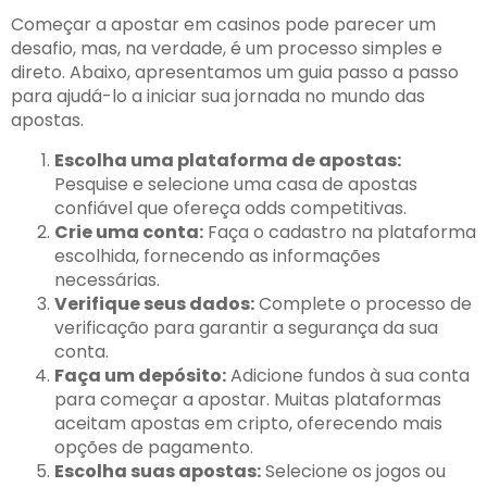
Começar a apostar em casinos pode parecer um
desafio, mas, na verdade, é um processo simples e
direto. Abaixo, apresentamos um guia passo a passo
para ajudá-lo a iniciar sua jornada no mundo das
apostas.
Escolha uma plataforma de apostas:
Pesquise e selecione uma casa de apostas
confiável que ofereça odds competitivas.
Crie uma conta:
Faça o cadastro na plataforma
escolhida, fornecendo as informações
necessárias.
Verifique seus dados:
Complete o processo de
verificação para garantir a segurança da sua
conta.
Faça um depósito:
Adicione fundos à sua conta
para começar a apostar. Muitas plataformas
aceitam apostas em cripto, oferecendo mais
opções de pagamento.
Escolha suas apostas:
Selecione os jogos ou