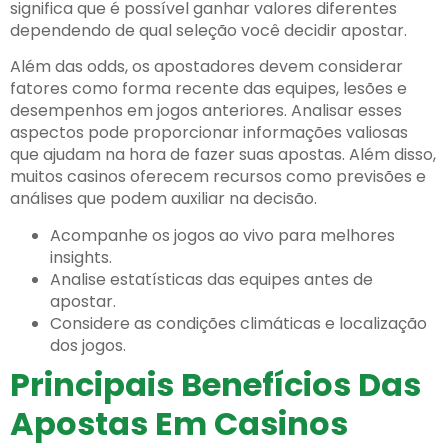
significa que é possível ganhar valores diferentes
dependendo de qual seleção você decidir apostar.
Além das odds, os apostadores devem considerar
fatores como forma recente das equipes, lesões e
desempenhos em jogos anteriores. Analisar esses
aspectos pode proporcionar informações valiosas
que ajudam na hora de fazer suas apostas. Além disso,
muitos casinos oferecem recursos como previsões e
análises que podem auxiliar na decisão.
Acompanhe os jogos ao vivo para melhores
insights.
Analise estatísticas das equipes antes de
apostar.
Considere as condições climáticas e localização
dos jogos.
Principais Benefícios Das
Apostas Em Casinos