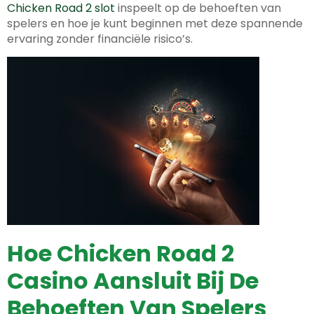
Chicken Road 2 slot
inspeelt op de behoeften van
spelers en hoe je kunt beginnen met deze spannende
ervaring zonder financiële risico’s.
Hoe Chicken Road 2
Casino Aansluit Bij De
Behoeften Van Spelers