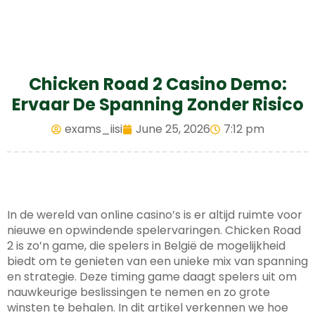
Chicken Road 2 Casino Demo:
Ervaar De Spanning Zonder Risico
exams_iisi
June 25, 2026
7:12 pm
In de wereld van online casino’s is er altijd ruimte voor
nieuwe en opwindende spelervaringen. Chicken Road
2 is zo’n game, die spelers in België de mogelijkheid
biedt om te genieten van een unieke mix van spanning
en strategie. Deze timing game daagt spelers uit om
nauwkeurige beslissingen te nemen en zo grote
winsten te behalen. In dit artikel verkennen we hoe