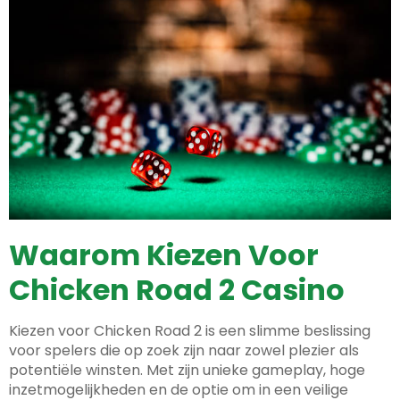
Waarom Kiezen Voor
Chicken Road 2 Casino
Kiezen voor Chicken Road 2 is een slimme beslissing
voor spelers die op zoek zijn naar zowel plezier als
potentiële winsten. Met zijn unieke gameplay, hoge
inzetmogelijkheden en de optie om in een veilige