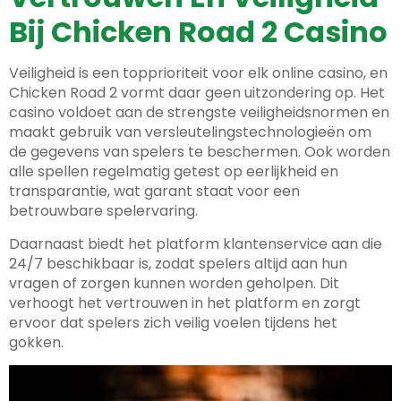
Bij Chicken Road 2 Casino
Veiligheid is een topprioriteit voor elk online casino, en
Chicken Road 2 vormt daar geen uitzondering op. Het
casino voldoet aan de strengste veiligheidsnormen en
maakt gebruik van versleutelingstechnologieën om
de gegevens van spelers te beschermen. Ook worden
alle spellen regelmatig getest op eerlijkheid en
transparantie, wat garant staat voor een
betrouwbare spelervaring.
Daarnaast biedt het platform klantenservice aan die
24/7 beschikbaar is, zodat spelers altijd aan hun
vragen of zorgen kunnen worden geholpen. Dit
verhoogt het vertrouwen in het platform en zorgt
ervoor dat spelers zich veilig voelen tijdens het
gokken.