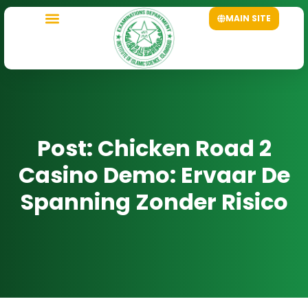
MAIN SITE
Post: Chicken Road 2
Casino Demo: Ervaar De
Spanning Zonder Risico