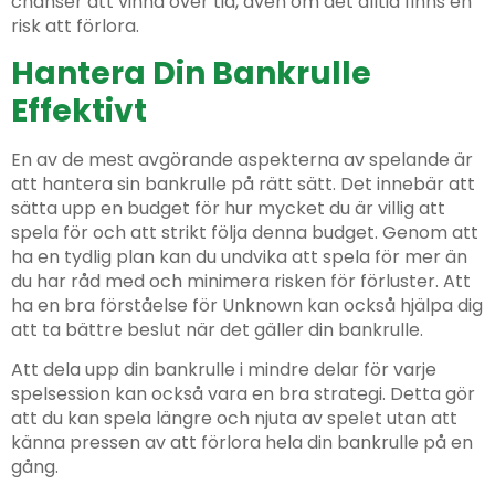
chanser att vinna över tid, även om det alltid finns en
risk att förlora.
Hantera Din Bankrulle
Effektivt
En av de mest avgörande aspekterna av spelande är
att hantera sin bankrulle på rätt sätt. Det innebär att
sätta upp en budget för hur mycket du är villig att
spela för och att strikt följa denna budget. Genom att
ha en tydlig plan kan du undvika att spela för mer än
du har råd med och minimera risken för förluster. Att
ha en bra förståelse för Unknown kan också hjälpa dig
att ta bättre beslut när det gäller din bankrulle.
Att dela upp din bankrulle i mindre delar för varje
spelsession kan också vara en bra strategi. Detta gör
att du kan spela längre och njuta av spelet utan att
känna pressen av att förlora hela din bankrulle på en
gång.