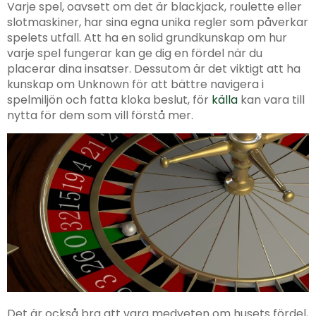
Varje spel, oavsett om det är blackjack, roulette eller
slotmaskiner, har sina egna unika regler som påverkar
spelets utfall. Att ha en solid grundkunskap om hur
varje spel fungerar kan ge dig en fördel när du
placerar dina insatser. Dessutom är det viktigt att ha
kunskap om Unknown för att bättre navigera i
spelmiljön och fatta kloka beslut, för
källa
kan vara till
nytta för dem som vill förstå mer.
Det är också bra att vara medveten om husets fördel,