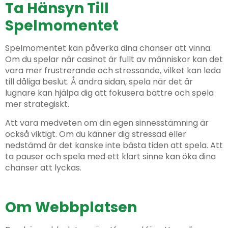
Ta Hänsyn Till
Spelmomentet
Spelmomentet kan påverka dina chanser att vinna.
Om du spelar när casinot är fullt av människor kan det
vara mer frustrerande och stressande, vilket kan leda
till dåliga beslut. Å andra sidan, spela när det är
lugnare kan hjälpa dig att fokusera bättre och spela
mer strategiskt.
Att vara medveten om din egen sinnesstämning är
också viktigt. Om du känner dig stressad eller
nedstämd är det kanske inte bästa tiden att spela. Att
ta pauser och spela med ett klart sinne kan öka dina
chanser att lyckas.
Om Webbplatsen