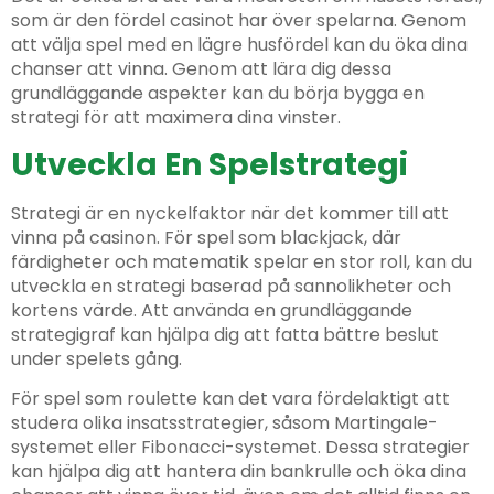
som är den fördel casinot har över spelarna. Genom
att välja spel med en lägre husfördel kan du öka dina
chanser att vinna. Genom att lära dig dessa
grundläggande aspekter kan du börja bygga en
strategi för att maximera dina vinster.
Utveckla En Spelstrategi
Strategi är en nyckelfaktor när det kommer till att
vinna på casinon. För spel som blackjack, där
färdigheter och matematik spelar en stor roll, kan du
utveckla en strategi baserad på sannolikheter och
kortens värde. Att använda en grundläggande
strategigraf kan hjälpa dig att fatta bättre beslut
under spelets gång.
För spel som roulette kan det vara fördelaktigt att
studera olika insatsstrategier, såsom Martingale-
systemet eller Fibonacci-systemet. Dessa strategier
kan hjälpa dig att hantera din bankrulle och öka dina